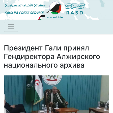
Перейти
к
основному
содержанию
Президент Гали принял
Гендиректора Алжирского
национального архива