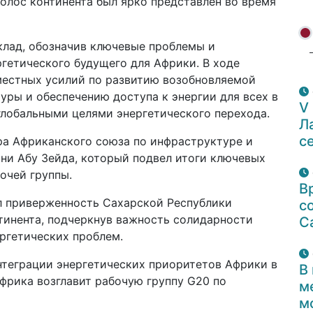
голос континента был ярко представлен во время
клад, обозначив ключевые проблемы и
гетического будущего для Африки. В ходе
местных усилий по развитию возобновляемой
ры и обеспечению доступа к энергии для всех в
V
 глобальными целями энергетического перехода.
Л
с
а Африканского союза по инфраструктуре и
ани Абу Зейда, который подвел итоги ключевых
очей группы.
В
 приверженность Сахарской Республики
с
инента, подчеркнув важность солидарности
С
ргетических проблем.
нтеграции энергетических приоритетов Африки в
В
фрика возглавит рабочую группу G20 по
м
м