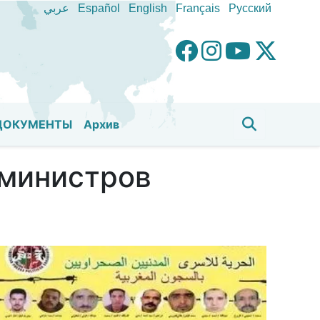
عربي
Español
English
Français
Pусский
ДОКУМЕНТЫ
Aрхив
 министров