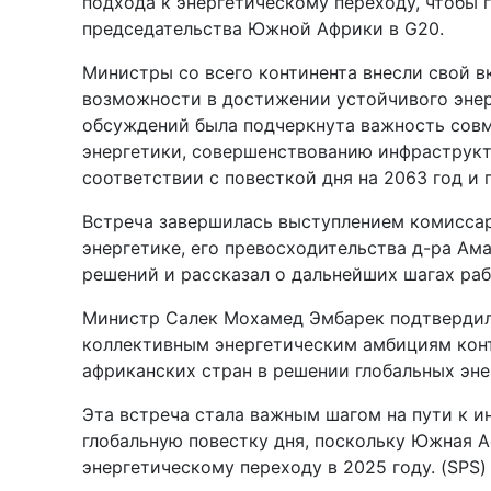
подхода к энергетическому переходу, чтобы 
председательства Южной Африки в G20.
Министры со всего континента внесли свой в
возможности в достижении устойчивого энер
обсуждений была подчеркнута важность сов
энергетики, совершенствованию инфраструкту
соответствии с повесткой дня на 2063 год и
Встреча завершилась выступлением комиссар
энергетике, его превосходительства д-ра Ам
решений и рассказал о дальнейших шагах раб
Министр Салек Мохамед Эмбарек подтвердил
коллективным энергетическим амбициям конт
африканских стран в решении глобальных эне
Эта встреча стала важным шагом на пути к и
глобальную повестку дня, поскольку Южная А
энергетическому переходу в 2025 году. (SPS)