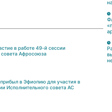
н
Ф
«
а
стие в работе 49-й сессии
Р
 совета Афросоюза
в
н
прибыл в Эфиопию для участия в
сии Исполнительного совета АС