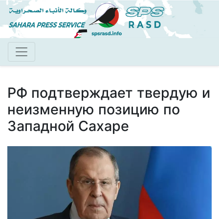
Перейти
к
основному
содержанию
РФ подтверждает твердую и
неизменную позицию по
Западной Сахаре