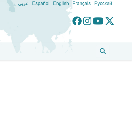
عربي
Español
English
Français
Pусский