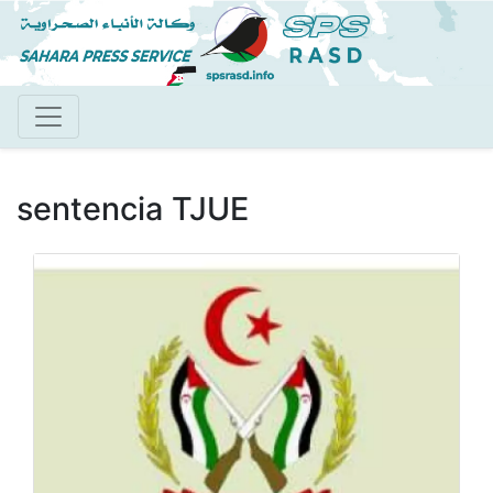
Pasar
al
contenido
principal
sentencia TJUE