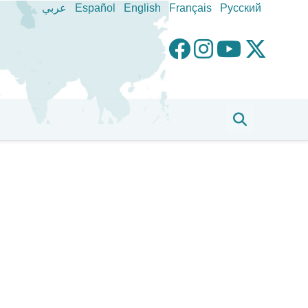
عربي
Español
English
Français
Pусский