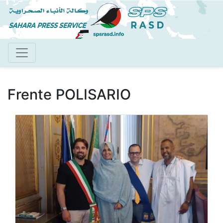
Pasar
al
contenido
principal
Frente POLISARIO