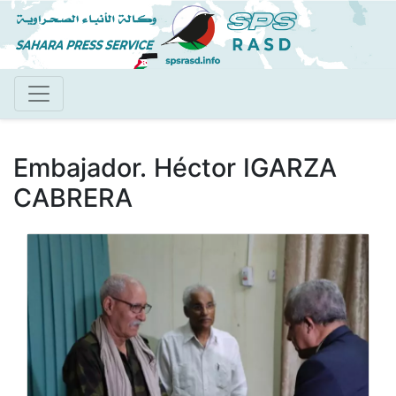
Pasar
al
contenido
principal
Embajador. Héctor IGARZA
CABRERA