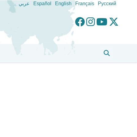
عربي
Español
English
Français
Pусский