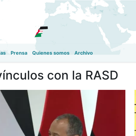
Pasar
al
contenido
principal
das
Prensa
Quienes somos
Archivo
vínculos con la RASD