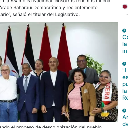
 en la Asamblea Nacional. Nosotros tenemos mucha
 Árabe Saharaui Democrática y recientemente
o”, señaló el titular del Legislativo.
Co
la
i
“L
es
pu
la
R
Ar
d
ando el proceso de descolonización del pueblo