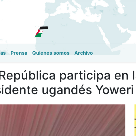
Pasar
al
contenido
principal
das
Prensa
Quienes somos
Archivo
 República participa en
esidente ugandés Yower