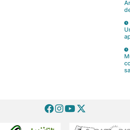
Ar
d
U
a
Mu
c
s