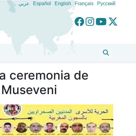
عربي
Español
English
Français
Pусский
 la ceremonia de
i Museveni