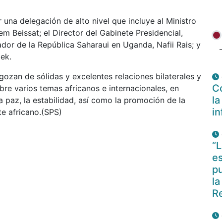
 una delegación de alto nivel que incluye al Ministro
 Beissat; el Director del Gabinete Presidencial,
 de la República Saharaui en Uganda, Nafii Rais; y
ek.
ozan de sólidas y excelentes relaciones bilaterales y
Co
re varios temas africanos e internacionales, en
la
a paz, la estabilidad, así como la promoción de la
i
te africano.(SPS)
“L
es
pu
la
R