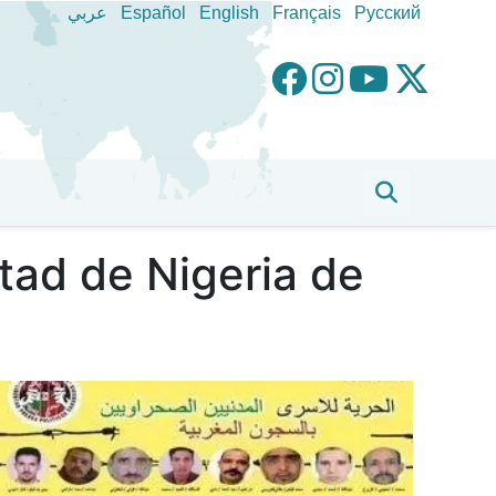
عربي
Español
English
Français
Pусский
ntad de Nigeria de