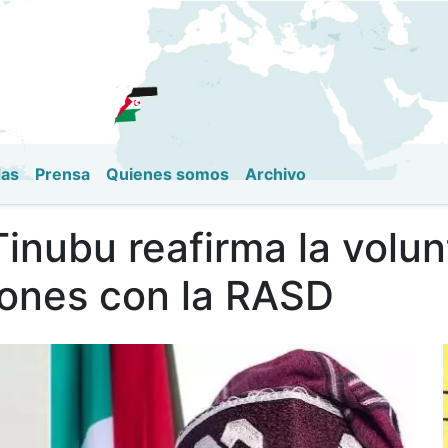
Pasar
al
contenido
principal
das
Prensa
Quienes somos
Archivo
Tinubu reafirma la volu
ciones con la RASD