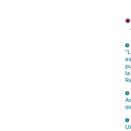
“L
es
pu
la
R
Ar
d
U