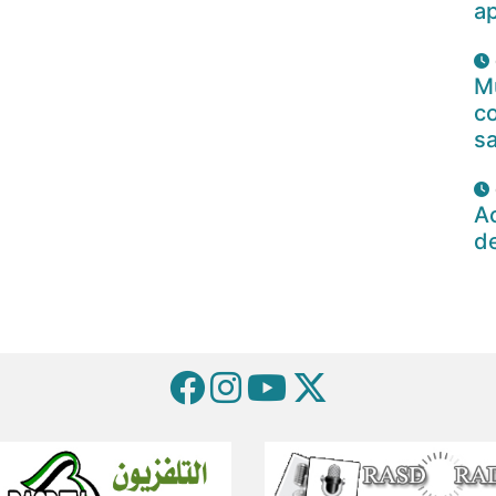
a
Mu
c
s
Ac
d