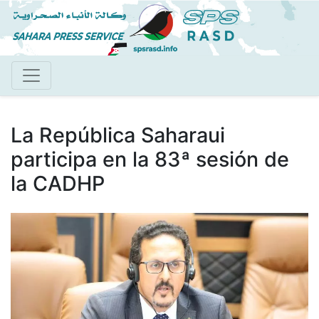
Pasar
al
contenido
principal
La República Saharaui
participa en la 83ª sesión de
la CADHP