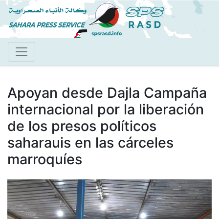
Pasar
al
contenido
principal
Apoyan desde Dajla Campaña
internacional por la liberación
de los presos políticos
saharauis en las cárceles
marroquíes